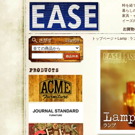
時を経
暮らし
家具・
イーズ
トップページ
>
Lamp : 