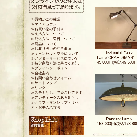
≫買物かごの確認
≫マイアカウント
≫お買い物の手引き
≫支払方法について
≫配送方法・送料について
≫商品について
≫お取り扱いの注意事項
Industrial Desk
≫キャンセル・交換について
Lamp"CRAFTSMAN"
≫アフターサービスについて
45,000円(税込49,500円
≫特定商取引法に基づく表記
≫プライバシーポリシー
≫会社案内
≫お問い合わせフォーム
≫サイトマップ
≫リンク
≫ステキなお店で愛されてます
≫アンティークのある暮らし
≫クラフトマンシップ・リペ
ア・お手入れ方法
Pendant Lamp
158,000円(税込173,80