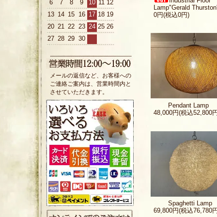
Industrial Floor
6
7
8
9
10
11
12
Lamp"Gerald Thurston
13
14
15
16
17
18
19
0円(税込0円)
20
21
22
23
24
25
26
27
28
29
30
メールの返信など、お客様への
ご連絡ご案内は、営業時間内と
させていただきます。
Pendant Lamp
48,000円(税込52,800円
Spaghetti Lamp
69,800円(税込76,780円