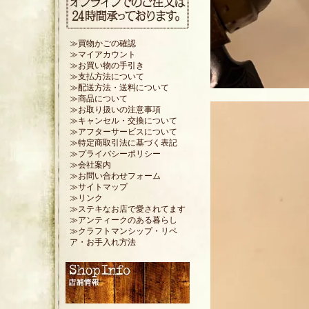
≫買物かごの確認
≫マイアカウント
≫お買い物の手引き
≫支払方法について
≫配送方法・送料について
≫商品について
≫お取り扱いの注意事項
≫キャンセル・交換について
≫アフターサービスについて
≫特定商取引法に基づく表記
≫プライバシーポリシー
≫会社案内
≫お問い合わせフォーム
≫サイトマップ
≫リンク
≫ステキなお店で愛されてます
≫アンティークのある暮らし
≫クラフトマンシップ・リペ
ア・お手入れ方法