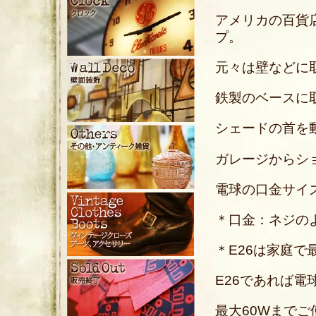
アメリカの百貨店
プ。
元々は壁などに
鉄製のベースに
シェードの首を
ガレージからシ
電球の口金サイズ
＊口金：ネジの
＊E26は家庭
E26であれば電
最大60Wまで