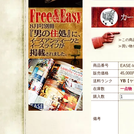
≫この商
≫買い物
商品番号
EASE-In
販売価格
45,00
送料ランク
YB
【ヤ
在庫数
一点物
購入数
備考