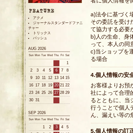
者に個人情報を
a)法令に基づ
アクメ
その委託を受け
ジャーナルスタンダードファニ
チャー
て協力する必要
トリックス
b)人の生命、
バッシュ
って、本人の同
AUG 2026
c)当ショップ
Sun
Mon
Tue
Wed
Thu
Fri
Sat
る場合
1
2
3
4
5
6
7
8
4.個人情報の安
9
10
11
12
13
14
15
お客様よりお預
16
17
18
19
20
21
22
社によって合理
23
24
25
26
27
28
29
るとともに、当
30
31
行うことで個人
SEP 2026
ん、漏えい等の
Sun
Mon
Tue
Wed
Thu
Fri
Sat
1
2
3
4
5
5.個人情報の訂