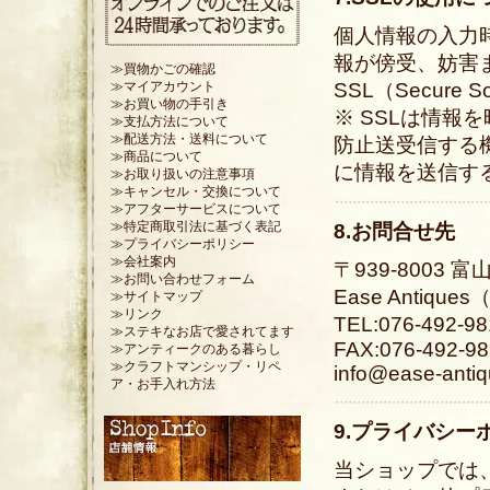
個人情報の入力
報が傍受、妨害
≫買物かごの確認
SSL（Secure
≫マイアカウント
≫お買い物の手引き
※ SSLは情報
≫支払方法について
≫配送方法・送料について
防止送受信する
≫商品について
に情報を送信す
≫お取り扱いの注意事項
≫キャンセル・交換について
≫アフターサービスについて
≫特定商取引法に基づく表記
8.お問合せ先
≫プライバシーポリシー
≫会社案内
〒939-8003
≫お問い合わせフォーム
Ease Antiq
≫サイトマップ
≫リンク
TEL:076-492
≫ステキなお店で愛されてます
FAX:076-492-9
≫アンティークのある暮らし
≫クラフトマンシップ・リペ
info@ease-anti
ア・お手入れ方法
9.プライバシー
当ショップでは