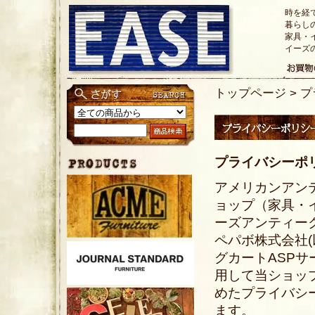
時を経
暮らし
家具・
イーズ
トップページ
> 
プライバシーポ
アメリカンアン
ョップ（家具・イン
ーズアンティーク
ペパボ株式会社
グカートASP
用して当ショッ
めた
プライバシ
ます。