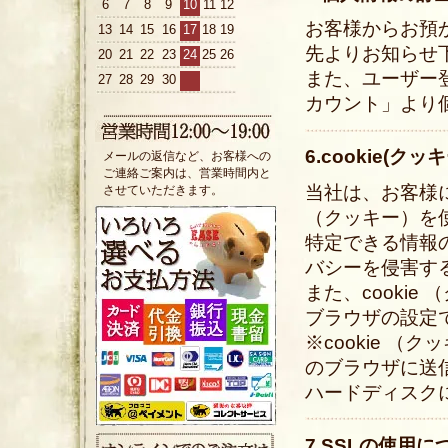
6
7
8
9
10
11
12
お客様からお預
13
14
15
16
17
18
19
先よりお知らせ
20
21
22
23
24
25
26
また、ユーザー
27
28
29
30
カウント」より
6.cookie(ク
メールの返信など、お客様への
ご連絡ご案内は、営業時間内と
当社は、お客様に
させていただきます。
（クッキー）を
特定できる情報
バシーを侵害す
また、cooki
ブラウザの設定
※cookie 
のブラウザに送
ハードディスク
7.SSLの使用に