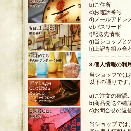
b)ご住所
c)お電話番号
d)メールアドレ
e)パスワード
f)配送先情報
g)当ショップ
h)上記を組み
3.個人情報の利
当ショップでは
以下の通りです
a)ご注文の確認
b)商品発送の確
c)お問合せの返
当ショップでは