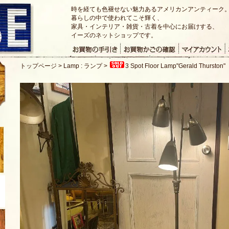
時を経ても色褪せない魅力あるアメリカンアンティーク
暮らしの中で使われてこそ輝く、
家具・インテリア・雑貨・古着を中心にお届けする、
イーズのネットショップです。
トップページ
>
Lamp : ランプ
>
3 Spot Floor Lamp"Gerald Thurston"