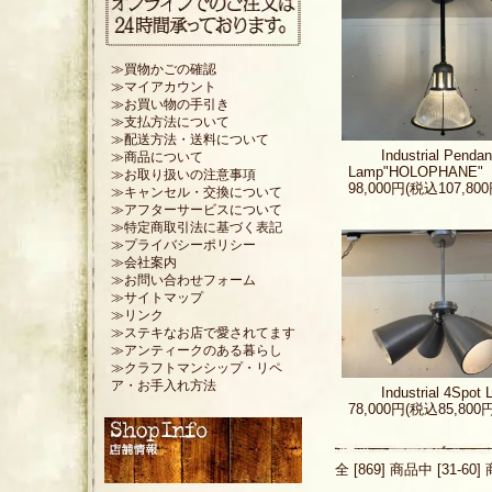
≫買物かごの確認
≫マイアカウント
≫お買い物の手引き
≫支払方法について
≫配送方法・送料について
Industrial Pendan
≫商品について
Lamp"HOLOPHANE"
≫お取り扱いの注意事項
98,000円(税込107,800
≫キャンセル・交換について
≫アフターサービスについて
≫特定商取引法に基づく表記
≫プライバシーポリシー
≫会社案内
≫お問い合わせフォーム
≫サイトマップ
≫リンク
≫ステキなお店で愛されてます
≫アンティークのある暮らし
≫クラフトマンシップ・リペ
ア・お手入れ方法
Industrial 4Spot
78,000円(税込85,800円
全 [869] 商品中 [31-