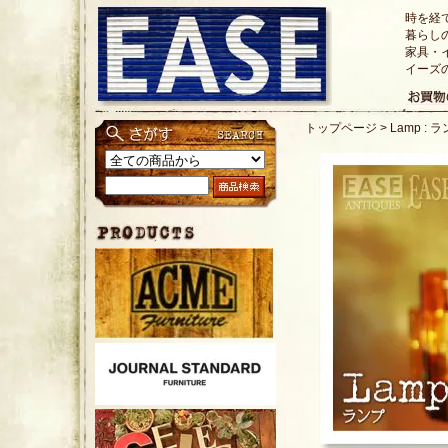
時を経
暮らし
家具・
イーズ
トップページ
>
Lamp : 