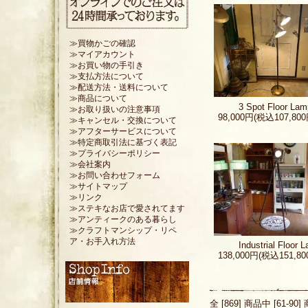
≫買物かごの確認
≫マイアカウント
≫お買い物の手引き
≫支払方法について
≫配送方法・送料について
≫商品について
3 Spot Floor La
≫お取り扱いの注意事項
98,000円(税込107,800
≫キャンセル・交換について
≫アフターサービスについて
≫特定商取引法に基づく表記
≫プライバシーポリシー
≫会社案内
≫お問い合わせフォーム
≫サイトマップ
≫リンク
≫ステキなお店で愛されてます
≫アンティークのある暮らし
≫クラフトマンシップ・リペ
ア・お手入れ方法
Industrial Floor 
138,000円(税込151,80
全 [869] 商品中 [61-