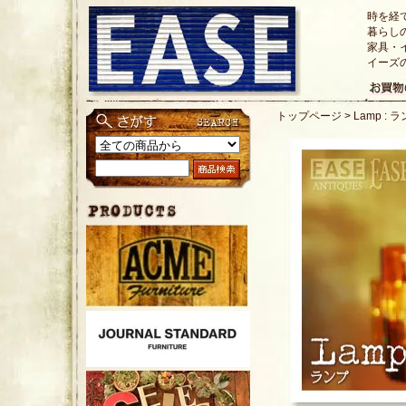
時を経
暮らし
家具・
イーズ
トップページ
>
Lamp : 