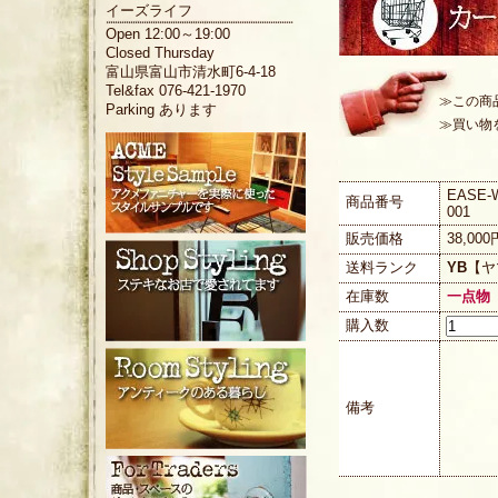
イーズライフ
Open 12:00～19:00
Closed Thursday
富山県富山市清水町6-4-18
Tel&fax 076-421-1970
≫この商
Parking あります
≫買い物
EASE-W
商品番号
001
販売価格
38,00
送料ランク
YB
【ヤ
在庫数
一点物
購入数
備考