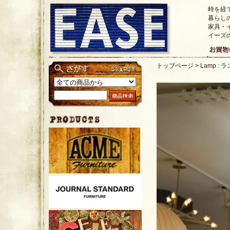
時を経
暮らし
家具・
イーズ
トップページ
>
Lamp : 