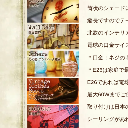
筒状のシェード
縦長ですのでテ
北欧のインテリ
電球の口金サイズ
＊口金：ネジの
＊E26は家庭
E26であれば電
最大60Wまで
取り付けは日本
シーリングがあ