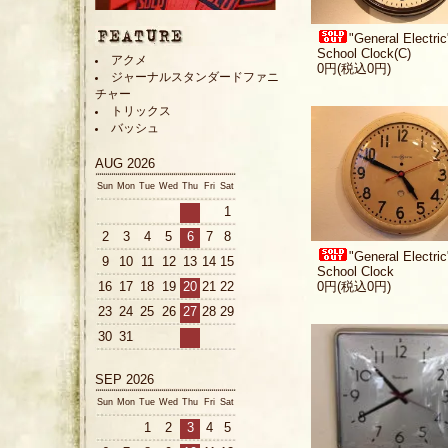
"General Electric
School Clock(C)
アクメ
0円(税込0円)
ジャーナルスタンダードファニ
チャー
トリックス
バッシュ
AUG 2026
Sun
Mon
Tue
Wed
Thu
Fri
Sat
1
2
3
4
5
6
7
8
"General Electric
9
10
11
12
13
14
15
School Clock
0円(税込0円)
16
17
18
19
20
21
22
23
24
25
26
27
28
29
30
31
SEP 2026
Sun
Mon
Tue
Wed
Thu
Fri
Sat
1
2
3
4
5