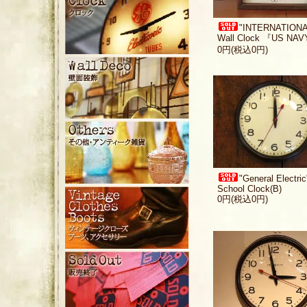
"INTERNATIONA
Wall Clock 『US NA
0円(税込0円)
"General Electric
School Clock(B)
0円(税込0円)