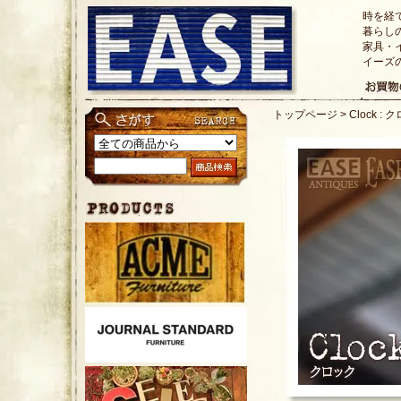
時を経
暮らし
家具・
イーズ
トップページ
>
Clock :