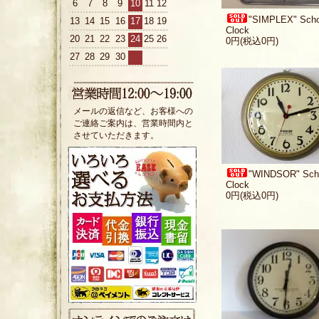
6
7
8
9
10
11
12
"SIMPLEX" Scho
13
14
15
16
17
18
19
Clock
20
21
22
23
24
25
26
0円(税込0円)
27
28
29
30
メールの返信など、お客様への
ご連絡ご案内は、営業時間内と
させていただきます。
"WINDSOR" Sch
Clock
0円(税込0円)