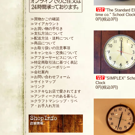
"The Standard El
time co." School Cloc
0円(税込0円)
≫買物かごの確認
≫マイアカウント
≫お買い物の手引き
≫支払方法について
≫配送方法・送料について
≫商品について
≫お取り扱いの注意事項
≫キャンセル・交換について
≫アフターサービスについて
≫特定商取引法に基づく表記
≫プライバシーポリシー
≫会社案内
≫お問い合わせフォーム
"SIMPLEX" Scho
≫サイトマップ
Clock
≫リンク
0円(税込0円)
≫ステキなお店で愛されてます
≫アンティークのある暮らし
≫クラフトマンシップ・リペ
ア・お手入れ方法