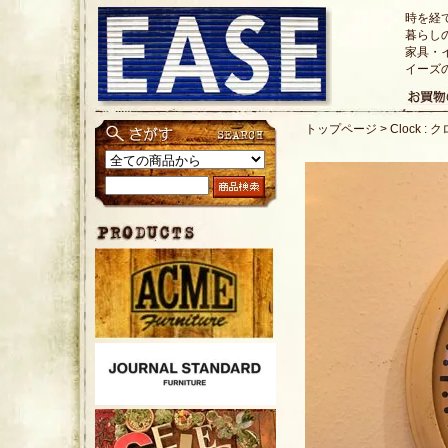
時を経
暮らし
家具・
イーズ
トップページ
>
Clock :