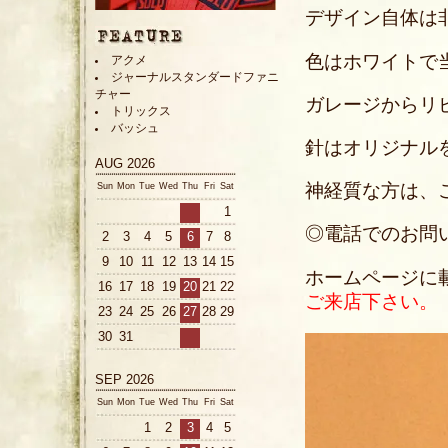
デザイン自体は
色はホワイトで
アクメ
ジャーナルスタンダードファニ
チャー
ガレージからリ
トリックス
バッシュ
針はオリジナル
AUG 2026
神経質な方は、
Sun
Mon
Tue
Wed
Thu
Fri
Sat
1
◎電話でのお問い合わ
2
3
4
5
6
7
8
9
10
11
12
13
14
15
ホームページに
16
17
18
19
20
21
22
ご来店下さい。
23
24
25
26
27
28
29
30
31
SEP 2026
Sun
Mon
Tue
Wed
Thu
Fri
Sat
1
2
3
4
5