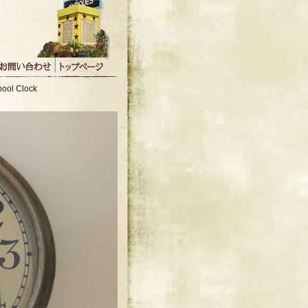
。
hool Clock