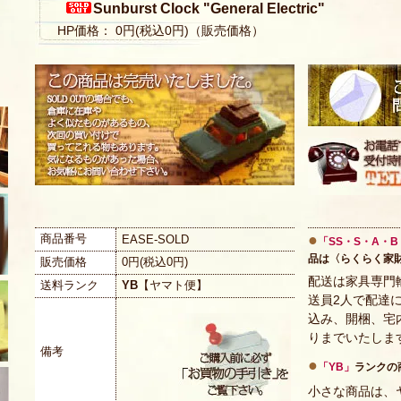
Sunburst Clock "General Electric"
HP価格： 0円(税込0円)（販売価格）
●
商品番号
EASE-SOLD
「SS・S・A・B
品は〈らくらく家
販売価格
0円(税込0円)
配送は家具専門
送料ランク
YB
【ヤマト便】
送員2人で配達
込み、開梱、宅
りまでいたしま
備考
●
「YB」
ランクの
小さな商品は、