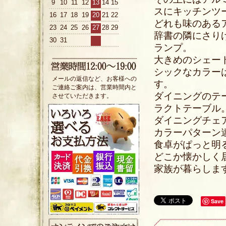
9
10
11
12
13
14
15
スにキッチンツ
16
17
18
19
20
21
22
どれも味のある
23
24
25
26
27
28
29
辞書の隣にさり
30
31
ランプ。
大きめのシェー
シックなカラー
メールの返信など、お客様への
す。
ご連絡ご案内は、営業時間内と
ダイニングのテー
させていただきます。
ラクトテーブル
ダイニングチェア
カラーパターン
食卓がぱっと明
どこか懐かしく
家族が暮らしま
Save