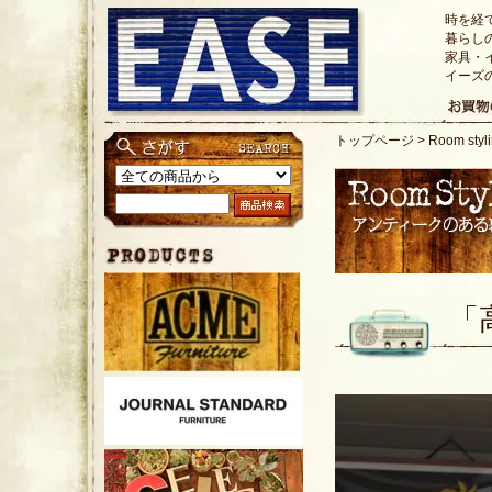
時を経
暮らし
家具・
イーズ
トップページ
>
Room st
「