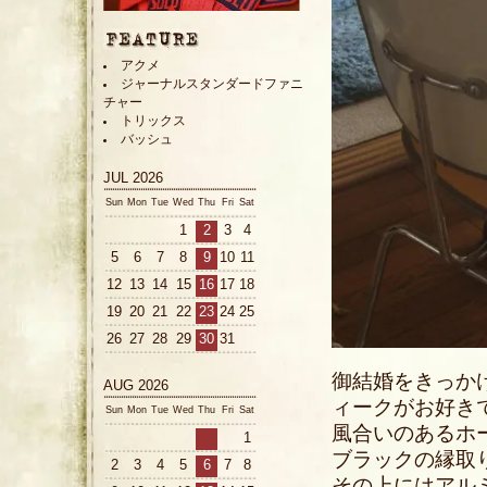
アクメ
ジャーナルスタンダードファニ
チャー
トリックス
バッシュ
JUL 2026
Sun
Mon
Tue
Wed
Thu
Fri
Sat
1
2
3
4
5
6
7
8
9
10
11
12
13
14
15
16
17
18
19
20
21
22
23
24
25
26
27
28
29
30
31
御結婚をきっか
AUG 2026
ィークがお好き
Sun
Mon
Tue
Wed
Thu
Fri
Sat
風合いのあるホ
1
ブラックの縁取
2
3
4
5
6
7
8
その上にはアルミ