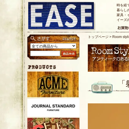
時を経
暮らし
家具・
イーズ
トップページ
>
Room st
「