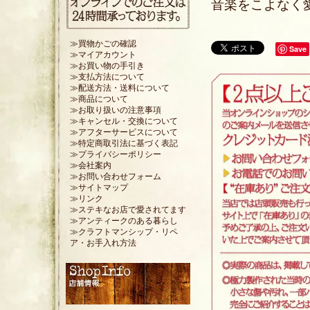
音楽をこよなく
≫買物かごの確認
Save
≫マイアカウント
≫お買い物の手引き
≫支払方法について
≫配送方法・送料について
≫商品について
≫お取り扱いの注意事項
≫キャンセル・交換について
≫アフターサービスについて
≫特定商取引法に基づく表記
≫プライバシーポリシー
≫会社案内
≫お問い合わせフォーム
≫サイトマップ
≫リンク
≫ステキなお店で愛されてます
≫アンティークのある暮らし
≫クラフトマンシップ・リペ
ア・お手入れ方法