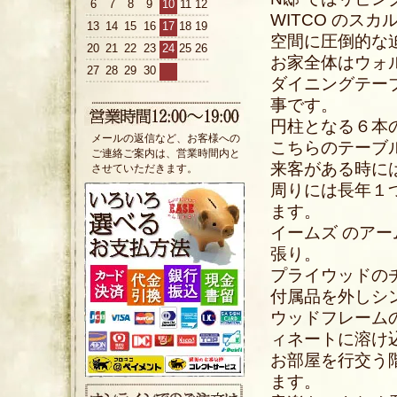
6
7
8
9
10
11
12
WITCO のス
13
14
15
16
17
18
19
空間に圧倒的な
20
21
22
23
24
25
26
お家全体はウォ
27
28
29
30
ダイニングテー
事です。
円柱となる６本
メールの返信など、お客様への
こちらのテーブ
ご連絡ご案内は、営業時間内と
来客がある時に
させていただきます。
周りには長年１
ます。
イームズ のア
張り。
プライウッドの
付属品を外しシ
ウッドフレーム
ィネートに溶け
お部屋を行交う
ます。