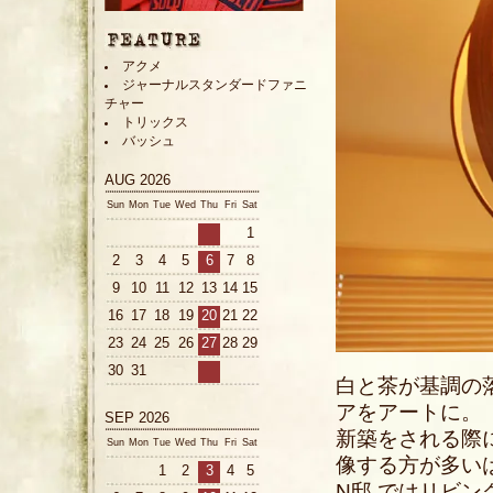
アクメ
ジャーナルスタンダードファニ
チャー
トリックス
バッシュ
AUG 2026
Sun
Mon
Tue
Wed
Thu
Fri
Sat
1
2
3
4
5
6
7
8
9
10
11
12
13
14
15
16
17
18
19
20
21
22
23
24
25
26
27
28
29
30
31
白と茶が基調の
アをアートに。
SEP 2026
新築をされる際
Sun
Mon
Tue
Wed
Thu
Fri
Sat
像する方が多い
1
2
3
4
5
N邸 ではリビ