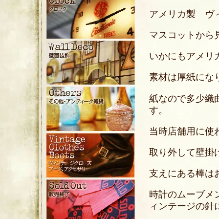
アメリカ製 ヴィ
マスコットから見
いかにもアメリ
素材は厚紙にな
紙なので多少織
す。
当時店舗用に使
取り外して壁掛
支えにある棒は
時計のムーブメ
ィンテージの針