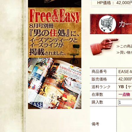
HP価格： 42,00
≫この商
≫買い物
商品番号
EASE-M
販売価格
42,00
送料ランク
YB
【ヤ
在庫数
一点物
購入数
備考