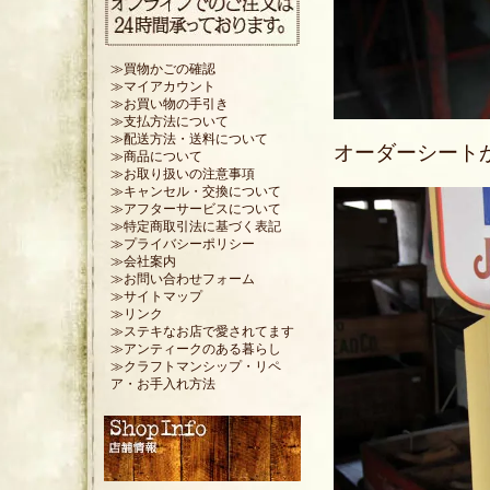
≫買物かごの確認
≫マイアカウント
≫お買い物の手引き
≫支払方法について
≫配送方法・送料について
オーダーシート
≫商品について
≫お取り扱いの注意事項
≫キャンセル・交換について
≫アフターサービスについて
≫特定商取引法に基づく表記
≫プライバシーポリシー
≫会社案内
≫お問い合わせフォーム
≫サイトマップ
≫リンク
≫ステキなお店で愛されてます
≫アンティークのある暮らし
≫クラフトマンシップ・リペ
ア・お手入れ方法