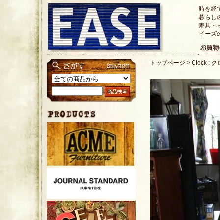
時を経
暮らし
家具・
イーズ
トップページ
>
Clock :