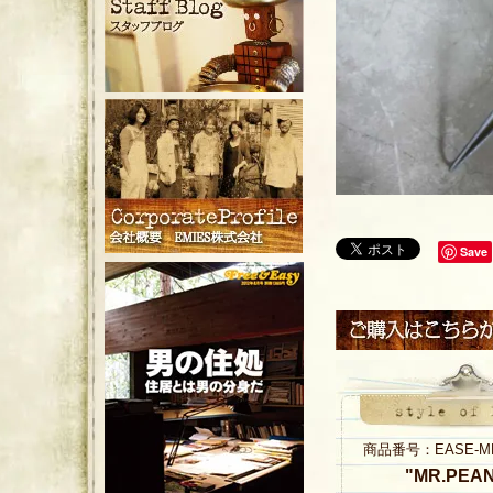
Save
商品番号：EASE-MR.P
"MR.PEANU