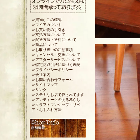
≫買物かごの確認
≫マイアカウント
≫お買い物の手引き
≫支払方法について
≫配送方法・送料について
≫商品について
≫お取り扱いの注意事項
≫キャンセル・交換について
≫アフターサービスについて
≫特定商取引法に基づく表記
≫プライバシーポリシー
≫会社案内
≫お問い合わせフォーム
≫サイトマップ
≫リンク
≫ステキなお店で愛されてます
≫アンティークのある暮らし
≫クラフトマンシップ・リペ
ア・お手入れ方法