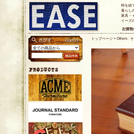
時を経
暮らし
家具・
イーズ
トップページ
>
Others