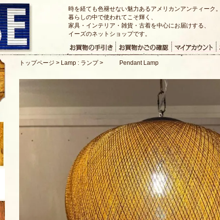
時を経ても色褪せない魅力あるアメリカンアンティーク
暮らしの中で使われてこそ輝く、
家具・インテリア・雑貨・古着を中心にお届けする、
イーズのネットショップです。
トップページ
>
Lamp : ランプ
>
Pendant Lamp