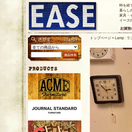
時を経
暮らし
家具・
イーズ
トップページ
>
Lamp : 