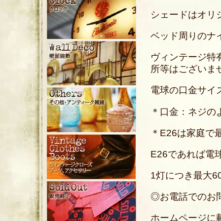
シェードはオリ
ベッド周りのナ
ヴィンテージ特
所等はございま
電球の口金サイズ
＊口金：ネジの
＊E26は家庭
E26であれば電
1灯につき最大6
◎お電話でのお問い合
ホームページに