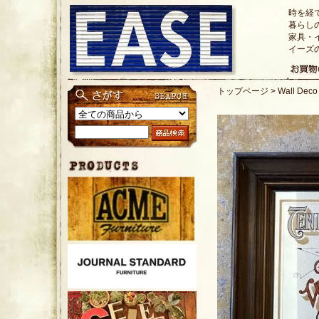
時を経
暮らし
家具・
イーズ
トップページ
>
Wall Dec