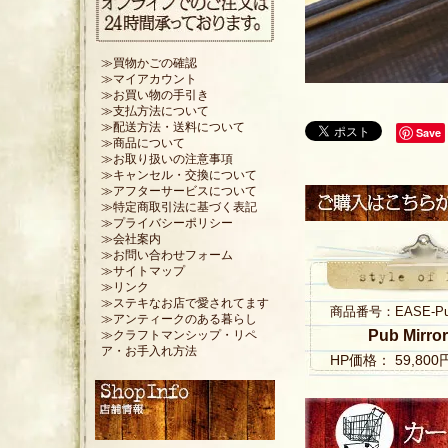
≫買物かごの確認
≫マイアカウント
≫お買い物の手引き
≫支払方法について
≫配送方法・送料について
Save
≫商品について
≫お取り扱いの注意事項
≫キャンセル・交換について
≫アフターサービスについて
≫特定商取引法に基づく表記
≫プライバシーポリシー
≫会社案内
≫お問い合わせフォーム
≫サイトマップ
≫リンク
≫ステキなお店で愛されてます
商品番号：EASE-Pub 
≫アンティークのある暮らし
Pub Mirr
≫クラフトマンシップ・リペ
ア・お手入れ方法
HP価格： 59,80