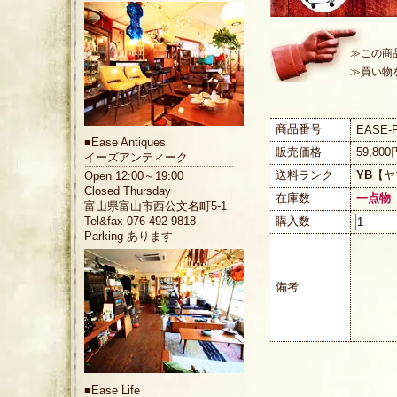
≫この商
≫買い物
商品番号
EASE-P
■
Ease Antiques
販売価格
59,80
イーズアンティーク
送料ランク
YB
【ヤ
Open 12:00～19:00
Closed Thursday
在庫数
一点物
富山県富山市西公文名町5-1
購入数
Tel&fax 076-492-9818
Parking あります
備考
■
Ease Life