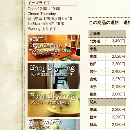
イーズライフ
Open 12:00～19:00
Closed Thursday
富山県富山市清水町6-4-18
この商品の送料 送
Tel&fax 076-421-1970
Parking あります
北海道
3,490円
北海道
東北
2,520円
青森
2,300円
秋田
2,400円
岩手
2,370円
宮城
2,180円
山形
2,080円
福島
関東
2,290円
茨城
2,290円
栃木
2,080円
群馬