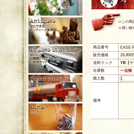
≫この商
≫買い物
商品番号
EASE-P
販売価格
29,80
送料ランク
YB
【ヤ
在庫数
一点物
購入数
備考