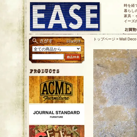
時を経
暮らし
家具・
イーズ
トップページ
>
Wall Dec