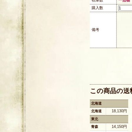
在庫数
一点物
購入数
備考
この商品の送
北海道
18,130円
北海道
東北
14,150円
青森