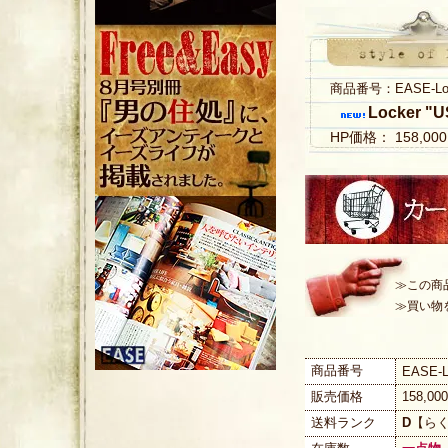
商品番号：EASE-Loc
Locker "U
HP価格： 158,0
≫この商
≫買い物
商品番号
EASE-L
販売価格
158,0
送料ランク
D
【ら