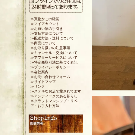
≫買物かごの確認
≫マイアカウント
≫お買い物の手引き
≫支払方法について
≫配送方法・送料について
≫商品について
≫お取り扱いの注意事項
≫キャンセル・交換について
≫アフターサービスについて
≫特定商取引法に基づく表記
≫プライバシーポリシー
≫会社案内
≫お問い合わせフォーム
≫サイトマップ
≫リンク
≫ステキなお店で愛されてます
≫アンティークのある暮らし
≫クラフトマンシップ・リペ
ア・お手入れ方法