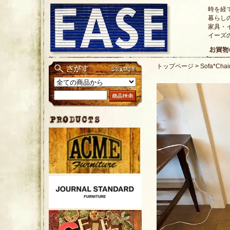
時を経
暮らし
家具・
イーズ
トップページ
>
Sofa*Ch