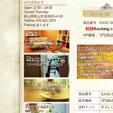
イーズライフ
Open 12:00～19:00
Closed Thursday
富山県富山市清水町6-4-18
Tel&fax 076-421-1970
商品番号：EASE-S
Parking あります
Rocking c
HP価格： 0円(税
商品番号
EASE-
販売価格
0円(税
送料ランク
C
【ら