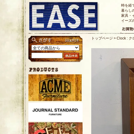
時を経
暮らし
家具・
イーズ
トップページ
>
Clock :