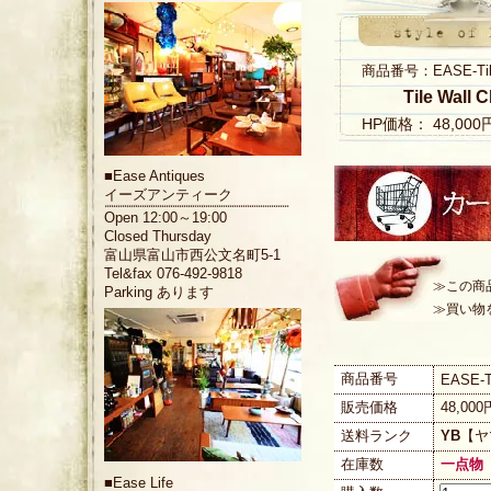
商品番号：EASE-Tile 
Tile Wall 
HP価格： 48,00
■
Ease Antiques
イーズアンティーク
Open 12:00～19:00
Closed Thursday
富山県富山市西公文名町5-1
Tel&fax 076-492-9818
≫この商
Parking あります
≫買い物
商品番号
EASE-Ti
販売価格
48,00
送料ランク
YB
【ヤ
在庫数
一点物
■
Ease Life