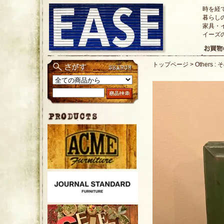
時を経
暮らし
家具・
イーズ
トップページ
>
Others