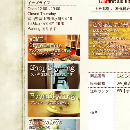
first aid k
イーズライフ
HP価格： 0円(税
Open 12:00～19:00
Closed Thursday
富山県富山市清水町6-4-18
Tel&fax 076-421-1970
Parking あります
商品番号
EASE-
販売価格
0円(税
送料ランク
YB
【ヤ
備考