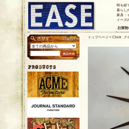
時を経
暮らし
家具・
イーズ
トップページ
>
Clock :