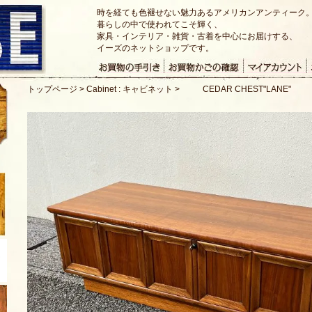
時を経ても色褪せない魅力あるアメリカンアンティーク
暮らしの中で使われてこそ輝く、
家具・インテリア・雑貨・古着を中心にお届けする、
イーズのネットショップです。
トップページ
>
Cabinet : キャビネット
>
CEDAR CHEST"LANE"