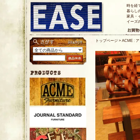
時を経
暮らし
家具・
イーズ
トップページ
>
ACME : 