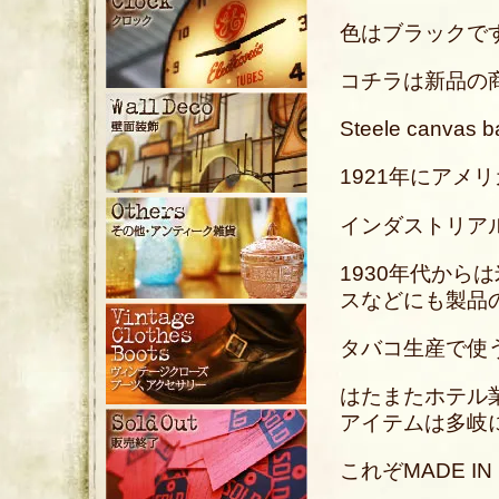
色はブラックで
コチラは新品の
Steele canvas b
1921年にアメ
インダストリア
1930年代か
スなどにも製品
タバコ生産で使
はたまたホテル
アイテムは多岐
これぞMADE I