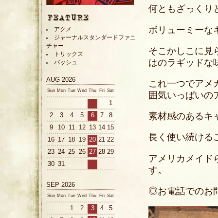
何ともざっくり
ボリューミーな
アクメ
ジャーナルスタンダードファニ
チャー
そこかしこに見
トリックス
はのラギッドな
バッシュ
AUG 2026
これ一つでアメ
Sun
Mon
Tue
Wed
Thu
Fri
Sat
囲気いっぱいの
1
素材感のあるキ
2
3
4
5
6
7
8
9
10
11
12
13
14
15
長く使い続ける
16
17
18
19
20
21
22
23
24
25
26
27
28
29
アメリカメイド
30
31
す。
SEP 2026
◎お電話でのお問い合
Sun
Mon
Tue
Wed
Thu
Fri
Sat
1
2
3
4
5