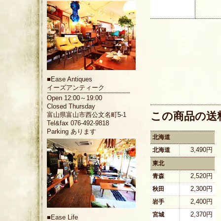
■
Ease Antiques
イーズアンティーク
Open 12:00～19:00
Closed Thursday
この商品の送
富山県富山市西公文名町5-1
Tel&fax 076-492-9818
Parking あります
北海道
3,490円
北海道
東北
2,520円
青森
2,300円
秋田
2,400円
岩手
2,370円
宮城
■
Ease Life