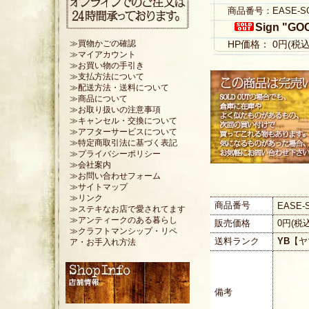
商品番号：EASE-S
Sign "GO
HP価格： 0円(税
≫買物かごの確認
≫マイアカウント
≫お買い物の手引き
≫支払方法について
≫配送方法・送料について
≫商品について
≫お取り扱いの注意事項
≫キャンセル・交換について
≫アフターサービスについて
≫特定商取引法に基づく表記
≫プライバシーポリシー
≫会社案内
≫お問い合わせフォーム
≫サイトマップ
≫リンク
商品番号
EASE-
≫ステキなお店で愛されてます
≫アンティークのある暮らし
販売価格
0円(税
≫クラフトマンシップ・リペ
送料ランク
YB
【ヤ
ア・お手入れ方法
備考