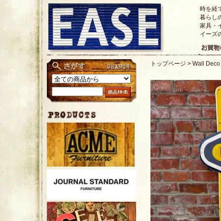
時を経
暮らし
家具・
イーズ
トップページ
>
Wall Dec