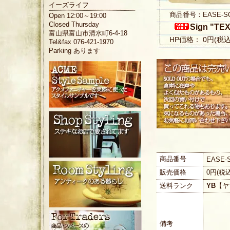
イーズライフ
商品番号：EASE-S
Open 12:00～19:00
Closed Thursday
Sign "TE
富山県富山市清水町6-4-18
HP価格： 0円(税
Tel&fax 076-421-1970
Parking あります
商品番号
EASE-
販売価格
0円(税
送料ランク
YB
【ヤ
備考