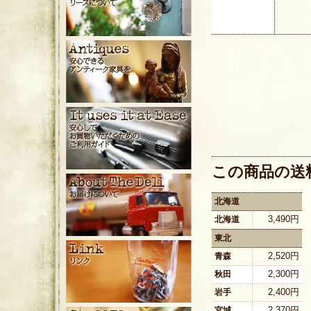
この商品の送
北海道
3,490円
北海道
東北
2,520円
青森
2,300円
秋田
2,400円
岩手
2,370円
宮城