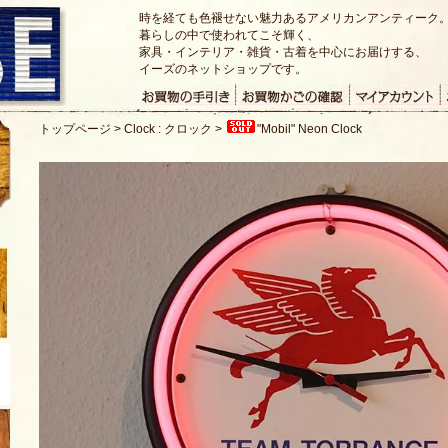
時を経ても色褪せない魅力あるアメリカンアンティーク
暮らしの中で使われてこそ輝く、
家具・インテリア・雑貨・古着を中心にお届けする、
イーズのネットショップです。
トップページ
>
Clock : クロック
>
"Mobil" Neon Clock