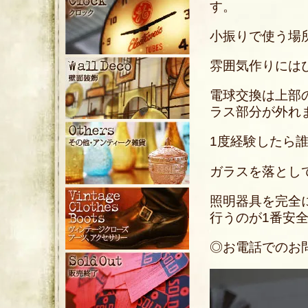
す。
小振りで使う場
雰囲気作りには
電球交換は上部
ラス部分が外れ
1度経験したら
ガラスを落とし
照明器具を完全
行うのが1番安
◎お電話でのお問い合