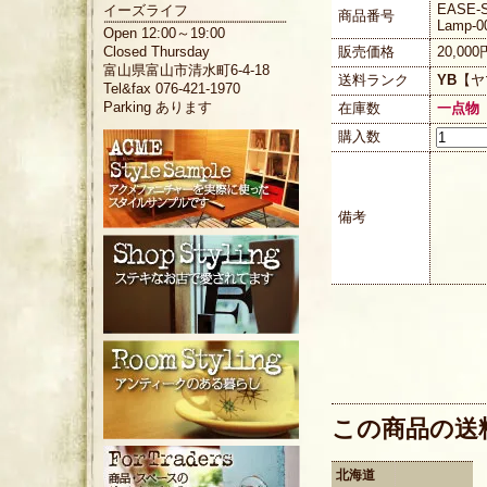
EASE-S
イーズライフ
商品番号
Lamp-0
Open 12:00～19:00
販売価格
20,00
Closed Thursday
富山県富山市清水町6-4-18
送料ランク
YB
【ヤ
Tel&fax 076-421-1970
Parking あります
在庫数
一点物
購入数
備考
この商品の送
北海道