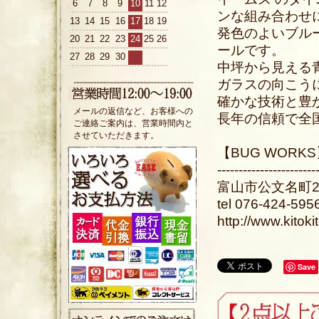
6
7
8
9
10
11
12
ンな組み合わせ
13
14
15
16
17
18
19
発色のよいブル
20
21
22
23
24
25
26
ールです。
27
28
29
30
中坪から見える
ガラスの向こう
確かな技術と豊
メールの返信など、お客様への
長年の信頼で全
ご連絡ご案内は、営業時間内と
させていただきます。
【BUG WOR
-----------------------
富山市公文名町25
tel 076-424-595
http://www.kitok
Save