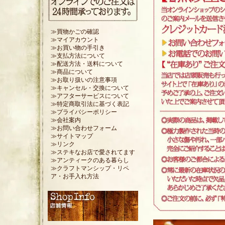
≫買物かごの確認
≫マイアカウント
≫お買い物の手引き
≫支払方法について
≫配送方法・送料について
≫商品について
≫お取り扱いの注意事項
≫キャンセル・交換について
≫アフターサービスについて
≫特定商取引法に基づく表記
≫プライバシーポリシー
≫会社案内
≫お問い合わせフォーム
≫サイトマップ
≫リンク
≫ステキなお店で愛されてます
≫アンティークのある暮らし
≫クラフトマンシップ・リペ
ア・お手入れ方法