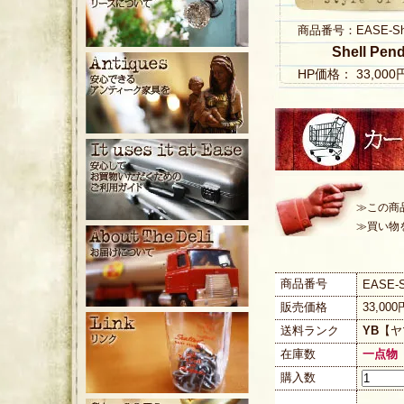
商品番号：EASE-Shell
Shell Pen
HP価格： 33,00
≫この商
≫買い物
商品番号
EASE-S
販売価格
33,00
送料ランク
YB
【ヤ
在庫数
一点物
購入数