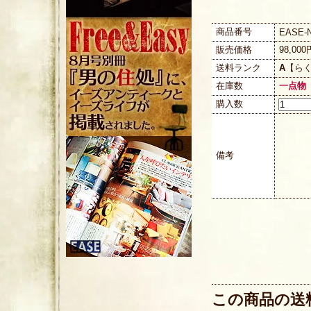
商品番号
EASE-N
販売価格
98,00
送料ランク
A
【ら
在庫数
一点物
購入数
備考
この商品の送