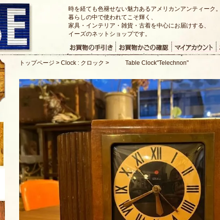
時を経ても色褪せない魅力あるアメリカンアンティーク
暮らしの中で使われてこそ輝く、
家具・インテリア・雑貨・古着を中心にお届けする、
イーズのネットショップです。
トップページ
>
Clock : クロック
>
Table Clock"Telechnon"