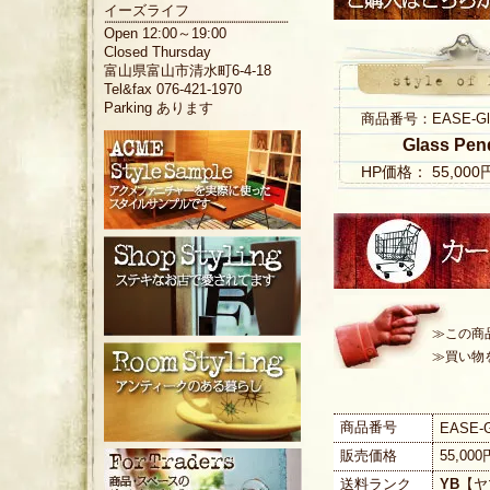
イーズライフ
Open 12:00～19:00
Closed Thursday
富山県富山市清水町6-4-18
Tel&fax 076-421-1970
Parking あります
商品番号：EASE-Glas
Glass Pen
HP価格： 55,00
≫この商
≫買い物
商品番号
EASE-G
販売価格
55,00
送料ランク
YB
【ヤ