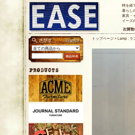
時を経
暮らし
家具・
イーズ
トップページ
>
Lamp : 