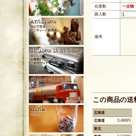
在庫数
一点物
購入数
備考
この商品の送
北海道
3,490円
北海道
東北