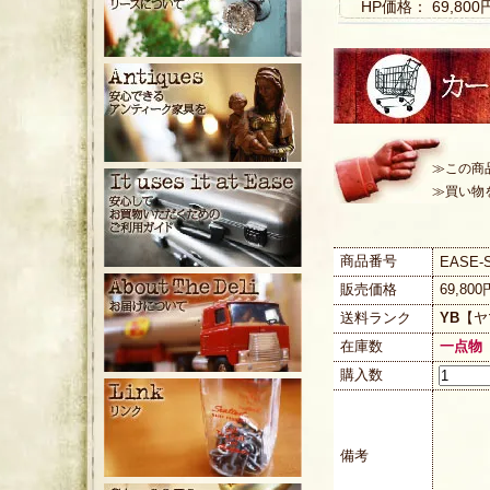
HP価格： 69,80
≫この商
≫買い物
商品番号
EASE-S
販売価格
69,80
送料ランク
YB
【ヤ
在庫数
一点物
購入数
備考