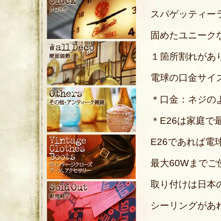
スパゲッティー
固めたユニークな
１箇所割れがあ
電球の口金サイズ
＊口金：ネジの
＊E26は家庭
E26であれば電
最大60Wまで
取り付けは日本
シーリングがあ