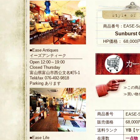
商品番号：EASE-Sunbu
Sunburst 
HP価格： 68,00
■
Ease Antiques
イーズアンティーク
Open 12:00～19:00
Closed Thursday
富山県富山市西公文名町5-1
Tel&fax 076-492-9818
Parking あります
≫この商
≫買い物
商品番号
EASE-S
販売価格
68,00
送料ランク
YB
【ヤ
■
Ease Life
在庫数
一点物