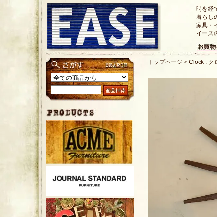
時を経
暮らし
家具・
イーズ
トップページ
>
Clock :