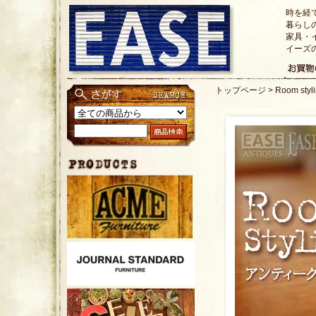
時を経
暮らし
家具・
イーズ
トップページ
>
Room st