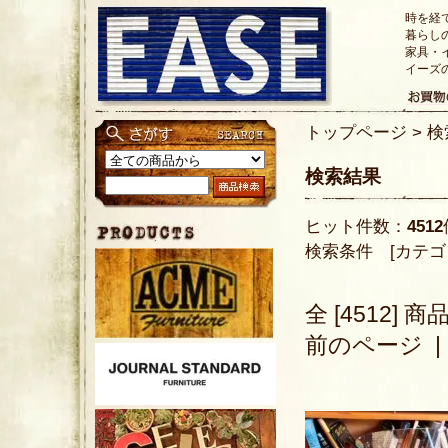
時を経
暮らし
家具・
イーズ
トップページ
> 
検索結果
ヒット件数：
4512
検索条件 [カテゴ
全 [4512] 
前のページ