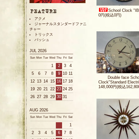
School Clock "I
0円(税込0円)
アクメ
ジャーナルスタンダードファニ
チャー
トリックス
バッシュ
JUL 2026
Sun
Mon
Tue
Wed
Thu
Fri
Sat
1
2
3
4
5
6
7
8
9
10
11
Double face Scho
12
13
14
15
16
17
18
Clock"Standard Electr
148,000円(税込162,80
19
20
21
22
23
24
25
26
27
28
29
30
31
AUG 2026
Sun
Mon
Tue
Wed
Thu
Fri
Sat
1
2
3
4
5
6
7
8