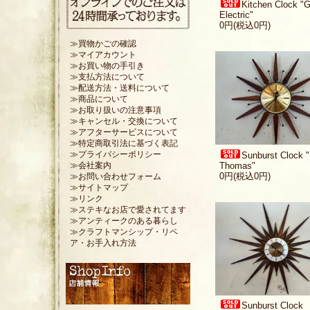
Kitchen Clock "G
Electric"
0円(税込0円)
≫買物かごの確認
≫マイアカウント
≫お買い物の手引き
≫支払方法について
≫配送方法・送料について
≫商品について
≫お取り扱いの注意事項
≫キャンセル・交換について
≫アフターサービスについて
≫特定商取引法に基づく表記
Sunburst Clock 
≫プライバシーポリシー
Thomas"
≫会社案内
0円(税込0円)
≫お問い合わせフォーム
≫サイトマップ
≫リンク
≫ステキなお店で愛されてます
≫アンティークのある暮らし
≫クラフトマンシップ・リペ
ア・お手入れ方法
Sunburst Clock