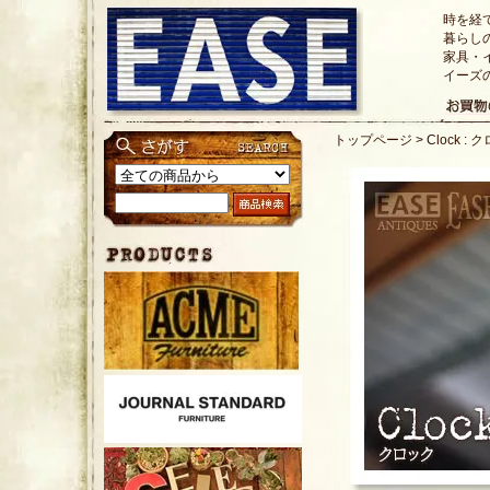
時を経
暮らし
家具・
イーズ
トップページ
>
Clock :