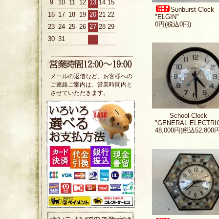
9
10
11
12
13
14
15
Sunburst Clock
16
17
18
19
20
21
22
"ELGIN"
0円(税込0円)
23
24
25
26
27
28
29
30
31
メールの返信など、お客様への
ご連絡ご案内は、営業時間内と
させていただきます。
School Clock
"GENERAL ELECTRI
48,000円(税込52,800円