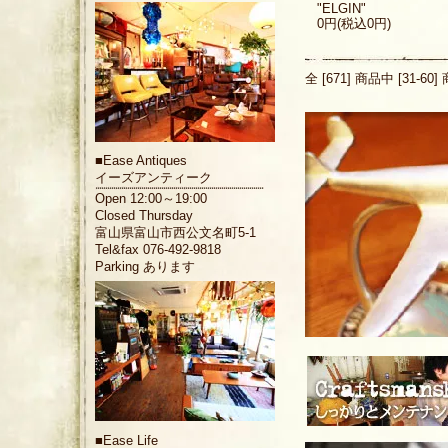
"ELGIN"
0円(税込0円)
全 [671] 商品中 [31-
■
Ease Antiques
イーズアンティーク
Open 12:00～19:00
Closed Thursday
富山県富山市西公文名町5-1
Tel&fax 076-492-9818
Parking あります
■
Ease Life